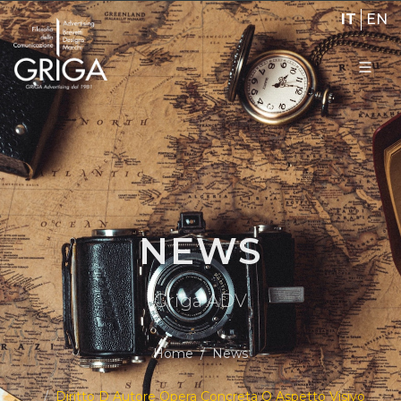
IT
EN
NEWS
Griga ADV
Home
News
Diritto D Autore Opera Concreta O Aspetto Visivo